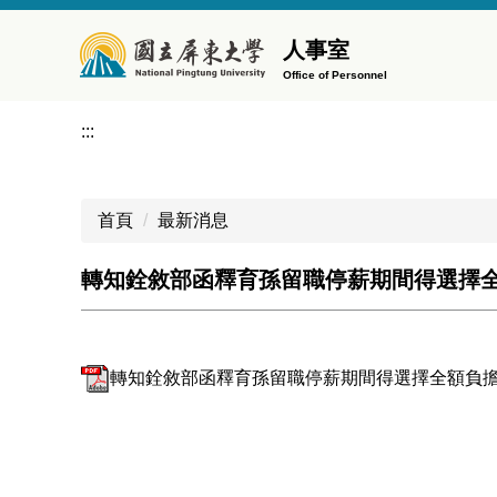
跳
到
人事室
主
Office of Personnel
要
內
:::
容
區
首頁
最新消息
轉知銓敘部函釋育孫留職停薪期間得選擇
轉知銓敘部函釋育孫留職停薪期間得選擇全額負擔並按