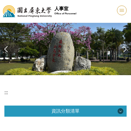
跳
人事室
到
Office of Personnel
主
要
內
容
區
:::
資訊分類清單
資訊分類清單