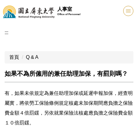
跳
人事室
到
Office of Personnel
主
要
:::
內
容
區
首頁
Q & A
如果不為所僱用的兼任助理加保，有罰則嗎？
有，如果未依規定為兼任助理加保或延遲申報加保，經查明
屬實，將依勞工保險條例規定核處未加保期間應負擔之保險
費金額４倍罰鍰，另依就業保險法核處應負擔之保險費金額
１０倍罰鍰。