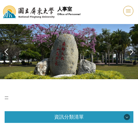
跳
人事室
到
Office of Personnel
主
要
內
容
區
:::
資訊分類清單
資訊分類清單