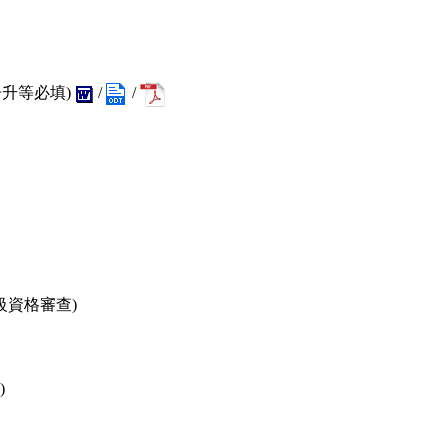
告升等必填
)
/
/
級資格審查
)
)