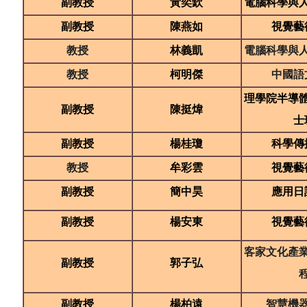
副教授
黃奕欽
電腦科學與
副教授
陳燕如
視覺藝
教授
林義凱
電腦科學與
教授
柯明傑
中國語
理學院半導
副教授
陳挺煒
士
副教授
楊桂瓊
科學傳
教授
牟彩雲
視覺藝
副教授
簡中昊
應用日
副教授
楊安東
視覺藝
客家文化產
副教授
郭子弘
副教授
楊柏遠
智慧機