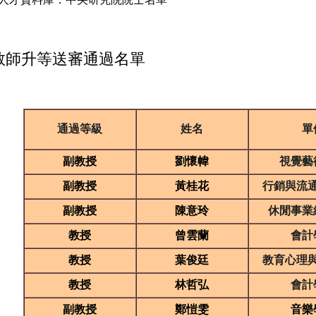
校教師升等送審通過名單
通過等級
姓名
單
副教授
劉懷幃
視覺藝
副教授
黃桂花
行銷與流
副教授
陳意玲
休閒事業
教授
曾雲蘭
會計
教授
葉俊廷
教育心理
教授
林哲弘
會計
副教授
鄭愷雯
音樂