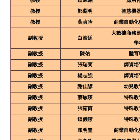
教授
鍾旭銘
應用
教授
鄭淵明
智慧機
教授
葉貞吟
商業自動化
大數據商務
副教授
白浩廷
學
副教授
陳佑
體育
副教授
張瑞菊
師資培
副教授
楊志強
師資培
副教授
謝佳諺
幼兒教
副教授
蔡敏瑛
特殊教
副教授
張茹茵
特殊教
副教授
鍾儀潔
特殊教
副教授
賴明豐
商業自動化