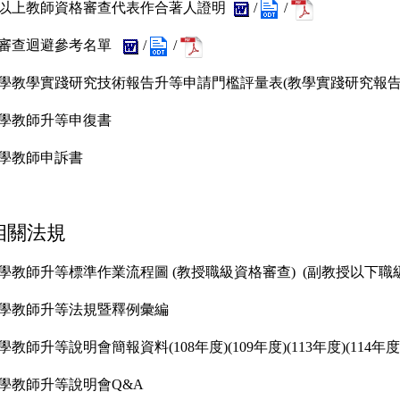
科以上教師資格審查代表作合著人證明
/
/
品審查迴避參考名單
/
/
學
教學實踐研究技術報告升等申請門檻評量表
(
教學實踐研究報
學教師升等申復書
學教師申訴書
相關法規
大學教師升等標準作業流程圖
(
教授職級資格審查
)
(
副教授以下職
學
教師升等法規暨釋例彙編
學
教師升等說明會簡報資料(
108年度
)(
109年度
)(
113年度
)(
114年度
學
教師升等說明會Q&A