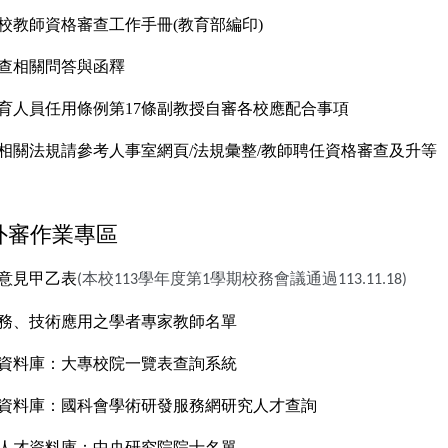
校教師資格審查工作手冊(教育部編印)
查相關問答與函釋
教育人員任用條例第17條副教授自審各校應配合事項
相關法規請參考人事室網頁/法規彙整/教師聘任資格審查及升等
外審作業專區
意見甲乙表
本校
學年度第
學期校務會議通過
(
113
1
113.11.18)
務、技術應用之學者專家教師名單
才資料庫：
大專校院一覽表查詢系統
才資料庫：
國科會學術研發服務網研究人才查詢
院人才資料庫：
中央研究院院士名單