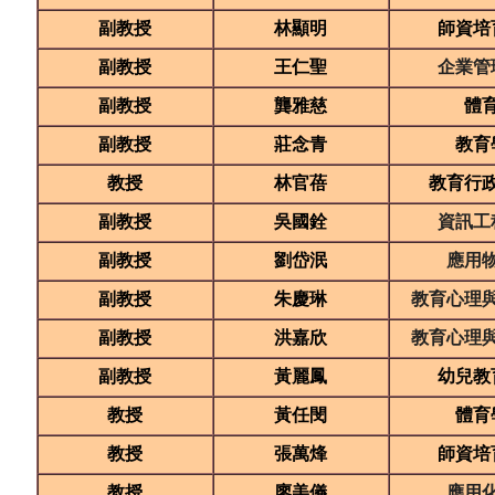
副教授
林顯明
師資培
副教授
王仁聖
企業管
副教授
龔雅慈
體
副教授
莊念青
教育
教授
林官蓓
教育行
副教授
吳國銓
資訊工
副教授
劉岱泯
應用
副教授
朱慶琳
教育心理
副教授
洪嘉欣
教育心理
副教授
黃麗鳳
幼兒教
教授
黃任閔
體育
教授
張萬烽
師資培
教授
廖美儀
應用