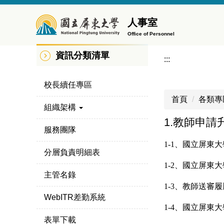
跳
到
人事室
主
Office of Personnel
要
資訊分類清單
內
:::
容
區
校長續任專區
首頁
各類專
組織架構
1.教師申請
服務團隊
1-1、國立屏東
分層負責明細表
1-2、
國立屏東大
主管名錄
1-3、
教師送審履
WebITR差勤系統
1-4、
國立屏東大
表單下載