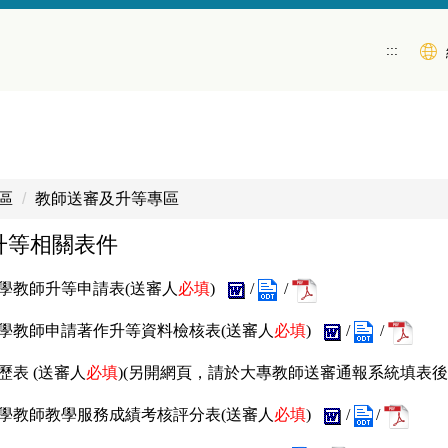
:::
區
教師送審及升等專區
升等相關表件
大學教師升等申請表
(
送審人
必填
)
/
/
學教師申請著作升等資料檢核表
(
送審人
必填
)
/
/
歷表
(
送審人
必填
)
(另開網頁，請於大專教師送審通報系統填表後
學教師教學服務成績考核評分表
(
送審人
必填
)
/
/