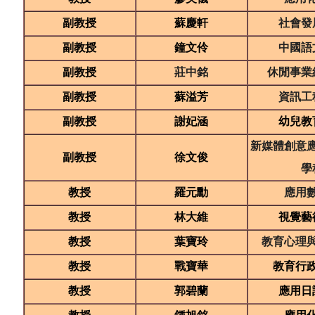
副教授
蘇慶軒
社會發
副教授
鐘文伶
中國語
副教授
莊中銘
休閒事業
副教授
蘇溢芳
資訊工
副教授
謝妃涵
幼兒教
新媒體創意
副教授
徐文俊
學
教授
羅元勳
應用
教授
林大維
視覺藝
教授
葉寶玲
教育心理
教授
戰寶華
教育行
教授
郭碧蘭
應用日